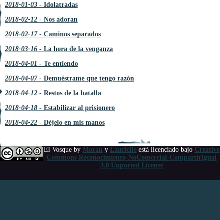
2018-01-03
- Idolatradas
2018-02-12
- Nos adoran
2018-02-17
- Caminos separados
2018-03-16
- La hora de la venganza
2018-04-01
- Te entiendo
2018-04-07
- Demuéstrame que tengo razón
2018-04-12
- Restos de la batalla
2018-04-18
- Estabilizar al prisionero
2018-04-22
- Déjelo en mis manos
El Vosque
by
Moran
y
Laurielle
está licenciado bajo
Creative
Commons Reconocimiento-NoComercial-CompartirIgual
3.0 Unported License