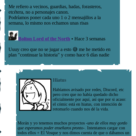
Hiatus
Habíamos avisado por redes, Discord, etc
pero creo que no había quedado dicho
oficialmente por aquí, así que por si acaso:
el cómic está en hiatus, con intención de
retomarlo cuando nos dé la vida.
Morán y yo tenemos muchos proyectos
-uno de ellos muy gordo
que esperamos poder enseñaros pronto-
. Intentamos cargar con
todos ellos + El Vosque y nos dimos cuenta de que o dábamos un