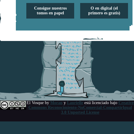
Consigue nuestros
O en digital (el
tomos en papel
primero es gratis)
El Vosque
by
Moran
y
Laurielle
está licenciado bajo
Creative
Commons Reconocimiento-NoComercial-CompartirIgual
3.0 Unported License