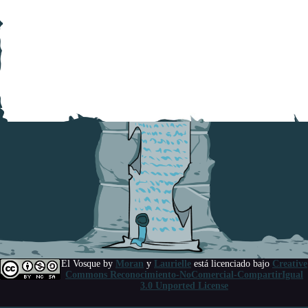
El Vosque
by
Moran
y
Laurielle
está licenciado bajo
Creative
Commons Reconocimiento-NoComercial-CompartirIgual
3.0 Unported License