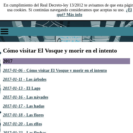
En cumplimiento del Real Decreto-ley 13/2012 te avisamos de que esta pági
usa cookies. Si continúas navegando consideramos que aceptas su uso.
¿El
qué? Más info
Cómo visitar El Vosque y morir en el intento
2017
2017-01-06
- Cómo visitar El Vosque y morir en el intento
2017-01-11
- Los árboles
2017-01-13
- El Lago
2017-01-16
- Las náyades
2017-01-17
- Las hadas
2017-01-18
- Las flores
2017-01-20
- Los elfos
2017-01-22
- Las flechas