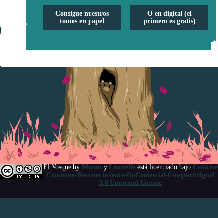
Consigue nuestros
O en digital (el
tomos en papel
primero es gratis)
El Vosque
by
Moran
y
Laurielle
está licenciado bajo
Creative
Commons Reconocimiento-NoComercial-CompartirIgual
3.0 Unported License