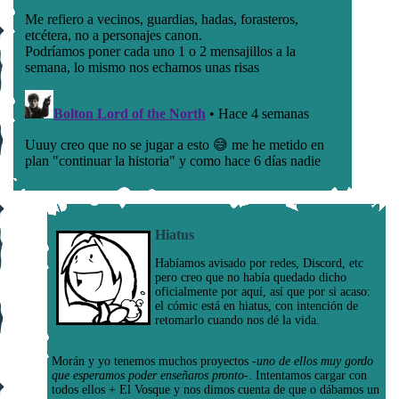
Hiatus
Habíamos avisado por redes, Discord, etc
pero creo que no había quedado dicho
oficialmente por aquí, así que por si acaso:
el cómic está en hiatus, con intención de
retomarlo cuando nos dé la vida.
Morán y yo tenemos muchos proyectos
-uno de ellos muy gordo
que esperamos poder enseñaros pronto-
. Intentamos cargar con
todos ellos + El Vosque y nos dimos cuenta de que o dábamos un