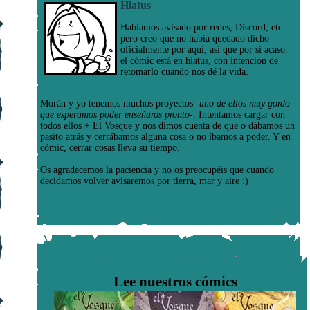
Hiatus
Habíamos avisado por redes, Discord, etc
pero creo que no había quedado dicho
oficialmente por aquí, así que por si acaso:
el cómic está en hiatus, con intención de
retomarlo cuando nos dé la vida.
Morán y yo tenemos muchos proyectos
-uno de ellos muy gordo
que esperamos poder enseñaros pronto-
. Intentamos cargar con
todos ellos + El Vosque y nos dimos cuenta de que o dábamos un
pasito atrás y cerrábamos alguna cosa o no íbamos a poder. Y en
cómic, cerrar cosas lleva su tiempo.
Os agradecemos la paciencia y no os preocupéis que cuando
decidamos volver avisaremos por tierra, mar y aire :)
Lee nuestros cómics