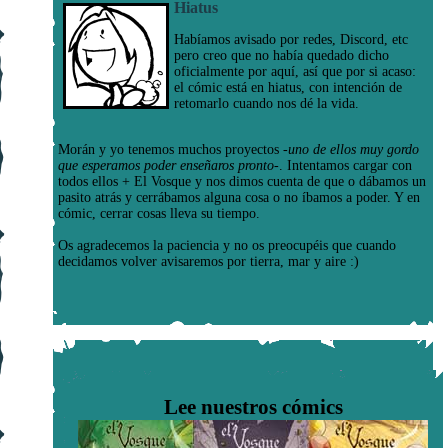
Hiatus
Habíamos avisado por redes, Discord, etc
pero creo que no había quedado dicho
oficialmente por aquí, así que por si acaso:
el cómic está en hiatus, con intención de
retomarlo cuando nos dé la vida.
Morán y yo tenemos muchos proyectos
-uno de ellos muy gordo
que esperamos poder enseñaros pronto-
. Intentamos cargar con
todos ellos + El Vosque y nos dimos cuenta de que o dábamos un
pasito atrás y cerrábamos alguna cosa o no íbamos a poder. Y en
cómic, cerrar cosas lleva su tiempo.
Os agradecemos la paciencia y no os preocupéis que cuando
decidamos volver avisaremos por tierra, mar y aire :)
Lee nuestros cómics