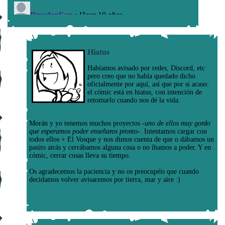
Hiatus
Habíamos avisado por redes, Discord, etc
pero creo que no había quedado dicho
oficialmente por aquí, así que por si acaso:
el cómic está en hiatus, con intención de
retomarlo cuando nos dé la vida.
Morán y yo tenemos muchos proyectos
-uno de ellos muy gordo
que esperamos poder enseñaros pronto-
. Intentamos cargar con
todos ellos + El Vosque y nos dimos cuenta de que o dábamos un
pasito atrás y cerrábamos alguna cosa o no íbamos a poder. Y en
cómic, cerrar cosas lleva su tiempo.
Os agradecemos la paciencia y no os preocupéis que cuando
decidamos volver avisaremos por tierra, mar y aire :)