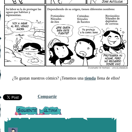
¿Te gustan nuestros cómics? ¡Tenemos una
tienda
llena de ellos!
Compartir