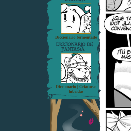
Diccionario fermentado
DICCIONARIO DE
FANTASÍA
Diccionario | Criaturas
híbridas