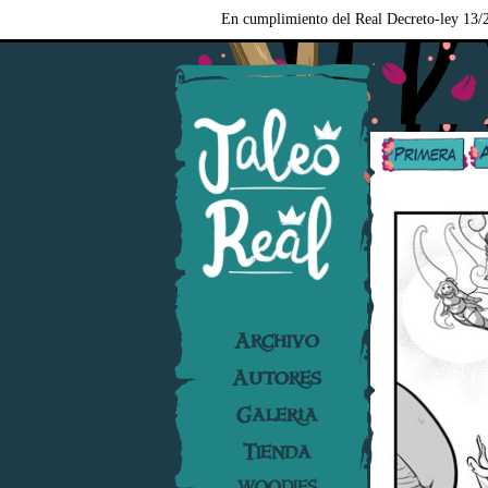
En cumplimiento del Real Decreto-ley 13/2
Archivo
Autores
Galería
Tienda
WOODIES