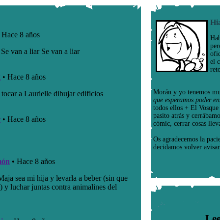
Hi
Hab
per
ofi
el 
ret
Morán y yo tenemos mu
que esperamos poder en
todos ellos + El Vosqu
pasito atrás y cerrábam
cómic, cerrar cosas llev
Os agradecemos la paci
decidamos volver avisar
Lee