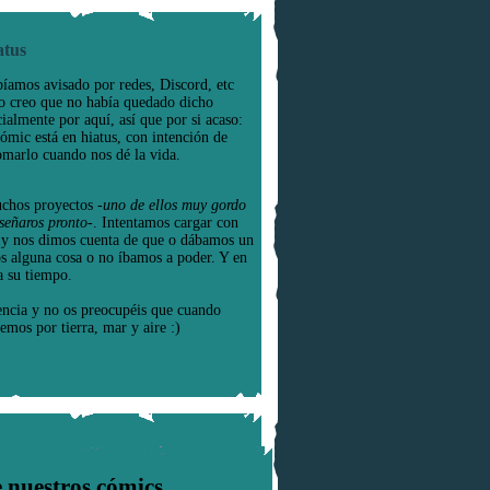
atus
íamos avisado por redes, Discord, etc
o creo que no había quedado dicho
cialmente por aquí, así que por si acaso:
cómic está en hiatus, con intención de
omarlo cuando nos dé la vida.
chos proyectos
-uno de ellos muy gordo
señaros pronto-
. Intentamos cargar con
e y nos dimos cuenta de que o dábamos un
os alguna cosa o no íbamos a poder. Y en
a su tiempo.
encia y no os preocupéis que cuando
emos por tierra, mar y aire :)
 nuestros cómics