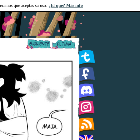
deramos que aceptas su uso.
¿El qué? Más info