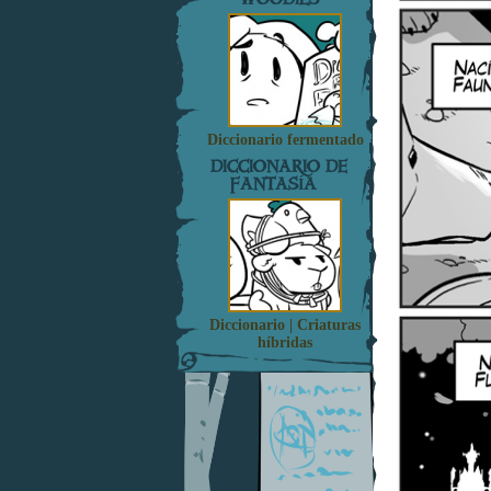
Diccionario fermentado
DICCIONARIO DE
FANTASÍA
Diccionario | Criaturas
híbridas