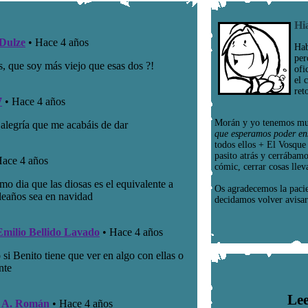
Hi
Hab
per
ofi
el 
ret
Morán y yo tenemos mu
que esperamos poder en
todos ellos + El Vosqu
pasito atrás y cerrábam
cómic, cerrar cosas llev
Os agradecemos la paci
decidamos volver avisar
Lee