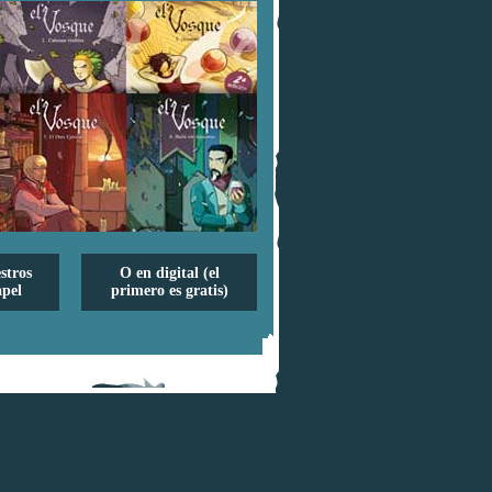
stros
O en digital (el
pel
primero es gratis)