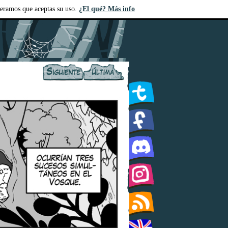
deramos que aceptas su uso.
¿El qué? Más info