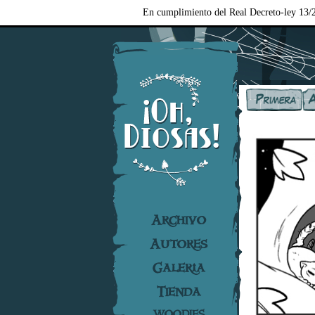
En cumplimiento del Real Decreto-ley 13/2
Archivo
Autores
Galería
Tienda
WOODIES