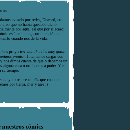
atus
íamos avisado por redes, Discord, etc
o creo que no había quedado dicho
cialmente por aquí, así que por si acaso:
cómic está en hiatus, con intención de
omarlo cuando nos dé la vida.
chos proyectos
-uno de ellos muy gordo
señaros pronto-
. Intentamos cargar con
e y nos dimos cuenta de que o dábamos un
os alguna cosa o no íbamos a poder. Y en
a su tiempo.
encia y no os preocupéis que cuando
emos por tierra, mar y aire :)
 nuestros cómics