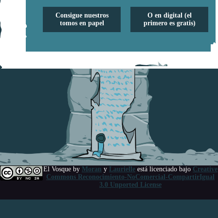
Consigue nuestros
O en digital (el
tomos en papel
primero es gratis)
El Vosque
by
Moran
y
Laurielle
está licenciado bajo
Creative
Commons Reconocimiento-NoComercial-CompartirIgual
3.0 Unported License