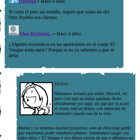
Hiatus
Habíamos avisado por redes, Discord, etc
pero creo que no había quedado dicho
oficialmente por aquí, así que por si acaso:
el cómic está en hiatus, con intención de
retomarlo cuando nos dé la vida.
Morán y yo tenemos muchos proyectos
-uno de ellos muy gordo
que esperamos poder enseñaros pronto-
. Intentamos cargar con
todos ellos + El Vosque y nos dimos cuenta de que o dábamos un