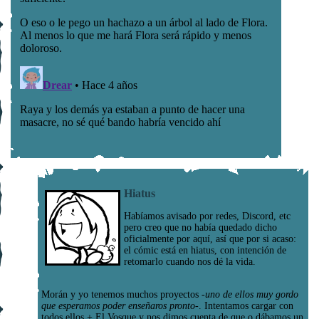
Hiatus
Habíamos avisado por redes, Discord, etc
pero creo que no había quedado dicho
oficialmente por aquí, así que por si acaso:
el cómic está en hiatus, con intención de
retomarlo cuando nos dé la vida.
Morán y yo tenemos muchos proyectos
-uno de ellos muy gordo
que esperamos poder enseñaros pronto-
. Intentamos cargar con
todos ellos + El Vosque y nos dimos cuenta de que o dábamos un