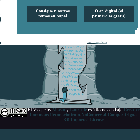
Consigue nuestros
O en digital (el
tomos en papel
primero es gratis)
El Vosque
by
Moran
y
Laurielle
está licenciado bajo
Creative
Commons Reconocimiento-NoComercial-CompartirIgual
3.0 Unported License