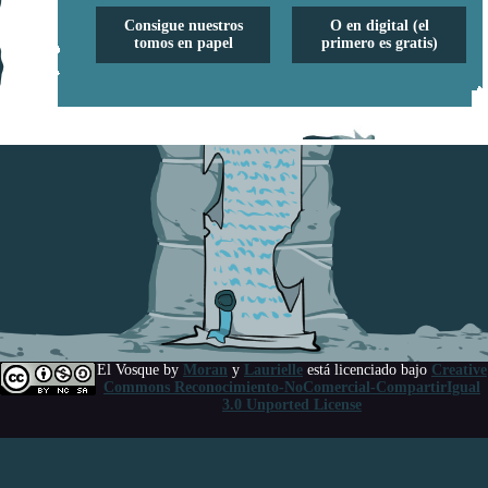
Consigue nuestros
O en digital (el
tomos en papel
primero es gratis)
El Vosque
by
Moran
y
Laurielle
está licenciado bajo
Creative
Commons Reconocimiento-NoComercial-CompartirIgual
3.0 Unported License