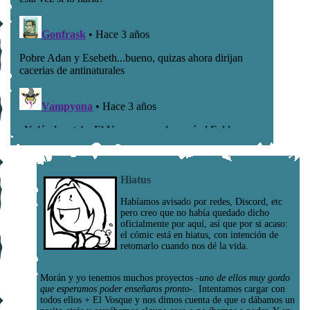
Hiatus
Habíamos avisado por redes, Discord, etc
pero creo que no había quedado dicho
oficialmente por aquí, así que por si acaso:
el cómic está en hiatus, con intención de
retomarlo cuando nos dé la vida.
Morán y yo tenemos muchos proyectos
-uno de ellos muy gordo
que esperamos poder enseñaros pronto-
. Intentamos cargar con
todos ellos + El Vosque y nos dimos cuenta de que o dábamos un