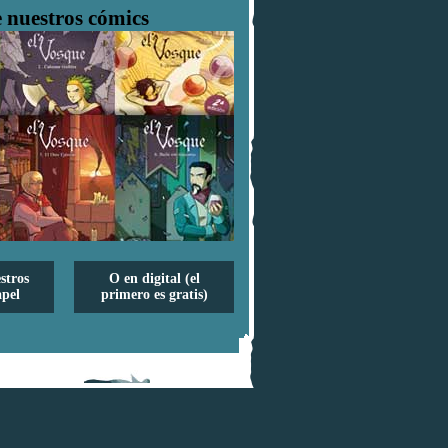
 nuestros cómics
stros
O en digital (el
pel
primero es gratis)