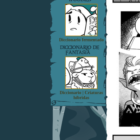
Diccionario fermentado
DICCIONARIO DE
FANTASÍA
Diccionario | Criaturas
híbridas