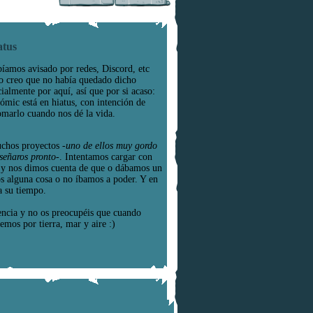
atus
íamos avisado por redes, Discord, etc
o creo que no había quedado dicho
cialmente por aquí, así que por si acaso:
cómic está en hiatus, con intención de
omarlo cuando nos dé la vida.
chos proyectos
-uno de ellos muy gordo
señaros pronto-
. Intentamos cargar con
e y nos dimos cuenta de que o dábamos un
os alguna cosa o no íbamos a poder. Y en
a su tiempo.
encia y no os preocupéis que cuando
emos por tierra, mar y aire :)