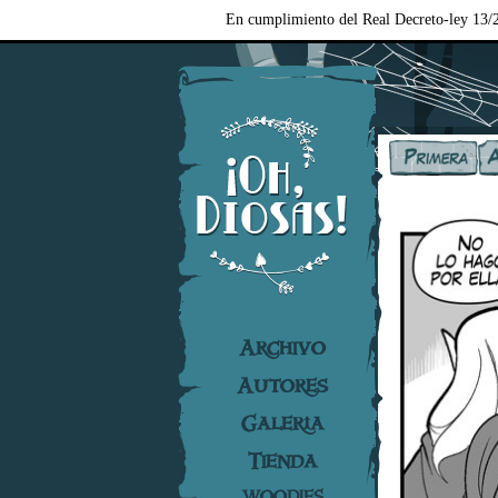
En cumplimiento del Real Decreto-ley 13/2
Archivo
Autores
Galería
Tienda
WOODIES