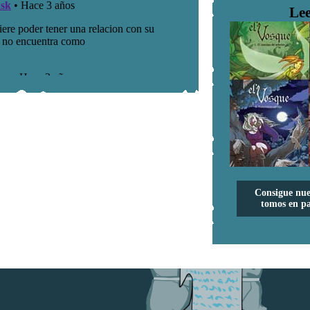
Lee
Consigue nue
tomos en pa