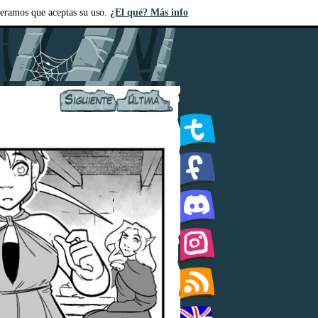
deramos que aceptas su uso.
¿El qué? Más info