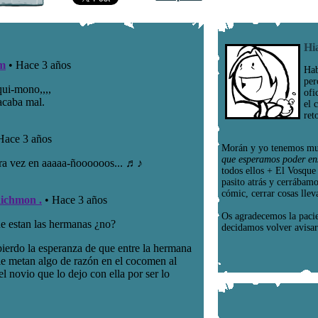
Hi
Hab
per
ofi
el 
ret
Morán y yo tenemos mu
que esperamos poder en
todos ellos + El Vosqu
pasito atrás y cerrábam
cómic, cerrar cosas llev
Os agradecemos la paci
decidamos volver avisar