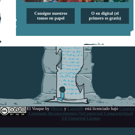
Consigue nuestros
O en digital (el
tomos en papel
primero es gratis)
El Vosque
by
Moran
y
Laurielle
está licenciado bajo
Creative
Commons Reconocimiento-NoComercial-CompartirIgual
3.0 Unported License