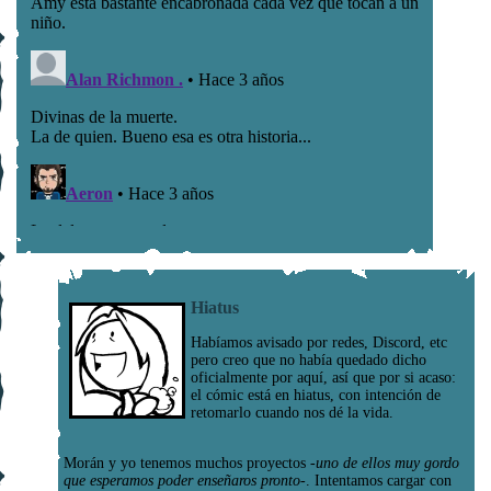
Hiatus
Habíamos avisado por redes, Discord, etc
pero creo que no había quedado dicho
oficialmente por aquí, así que por si acaso:
el cómic está en hiatus, con intención de
retomarlo cuando nos dé la vida.
Morán y yo tenemos muchos proyectos
-uno de ellos muy gordo
que esperamos poder enseñaros pronto-
. Intentamos cargar con