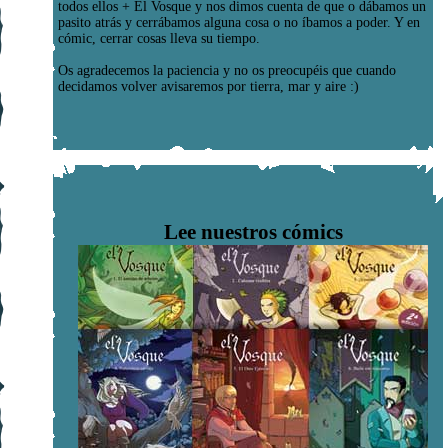
todos ellos + El Vosque y nos dimos cuenta de que o dábamos un
pasito atrás y cerrábamos alguna cosa o no íbamos a poder. Y en
cómic, cerrar cosas lleva su tiempo.
Os agradecemos la paciencia y no os preocupéis que cuando
decidamos volver avisaremos por tierra, mar y aire :)
Lee nuestros cómics