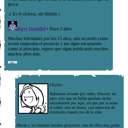
Hiatus
Habíamos avisado por redes, Discord, etc
pero creo que no había quedado dicho
oficialmente por aquí, así que por si acaso:
el cómic está en hiatus, con intención de
retomarlo cuando nos dé la vida.
Morán y yo tenemos muchos proyectos
-uno de ellos muy gordo