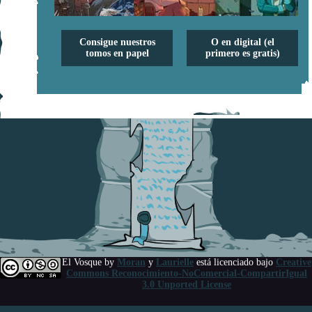
Consigue nuestros
O en digital (el
tomos en papel
primero es gratis)
El Vosque
by
Moran
y
Laurielle
está licenciado bajo
Creative
Commons Reconocimiento-NoComercial-CompartirIgual
3.0 Unported License