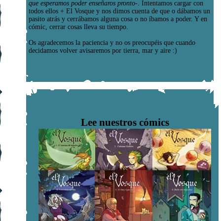
que esperamos poder enseñaros pronto-
. Intentamos cargar con
todos ellos + El Vosque y nos dimos cuenta de que o dábamos un
pasito atrás y cerrábamos alguna cosa o no íbamos a poder. Y en
cómic, cerrar cosas lleva su tiempo.
Os agradecemos la paciencia y no os preocupéis que cuando
decidamos volver avisaremos por tierra, mar y aire :)
Lee nuestros cómics