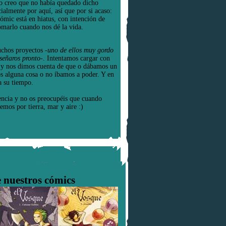
o creo que no había quedado dicho
cialmente por aquí, así que por si acaso:
cómic está en hiatus, con intención de
omarlo cuando nos dé la vida.
chos proyectos
-uno de ellos muy gordo
señaros pronto-
. Intentamos cargar con
e y nos dimos cuenta de que o dábamos un
os alguna cosa o no íbamos a poder. Y en
a su tiempo.
encia y no os preocupéis que cuando
emos por tierra, mar y aire :)
 nuestros cómics