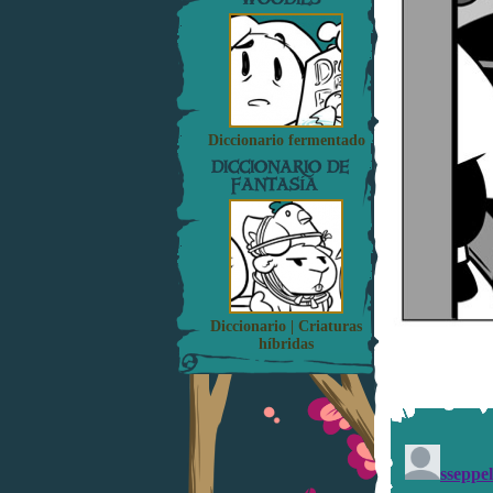
Diccionario fermentado
DICCIONARIO DE
FANTASÍA
Diccionario | Criaturas
híbridas