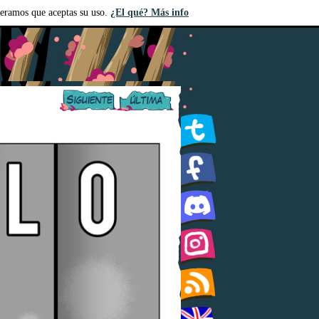
deramos que aceptas su uso.
¿El qué? Más info