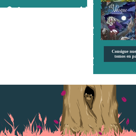
Consigue nue
tomos en pa