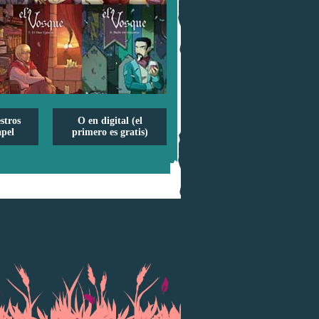
stros
O en digital (el
pel
primero es gratis)