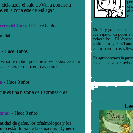
per
ofi
el 
ret
Morán y yo tenemos mu
que esperamos poder en
todos ellos + El Vosqu
pasito atrás y cerrábam
cómic, cerrar cosas llev
Os agradecemos la paci
decidamos volver avisar
Lee