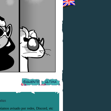
atus
íamos avisado por redes, Discord, etc