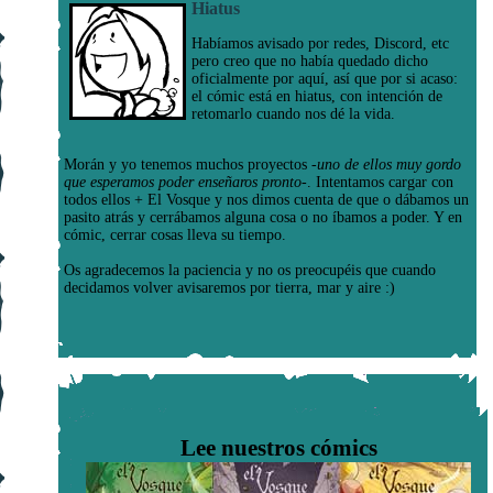
Hiatus
Habíamos avisado por redes, Discord, etc
pero creo que no había quedado dicho
oficialmente por aquí, así que por si acaso:
el cómic está en hiatus, con intención de
retomarlo cuando nos dé la vida.
Morán y yo tenemos muchos proyectos
-uno de ellos muy gordo
que esperamos poder enseñaros pronto-
. Intentamos cargar con
todos ellos + El Vosque y nos dimos cuenta de que o dábamos un
pasito atrás y cerrábamos alguna cosa o no íbamos a poder. Y en
cómic, cerrar cosas lleva su tiempo.
Os agradecemos la paciencia y no os preocupéis que cuando
decidamos volver avisaremos por tierra, mar y aire :)
Lee nuestros cómics