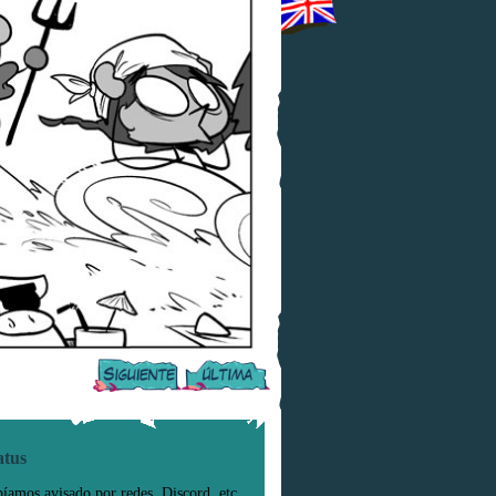
atus
íamos avisado por redes, Discord, etc