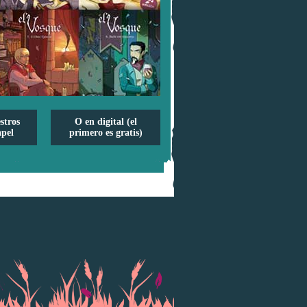
stros
O en digital (el
pel
primero es gratis)