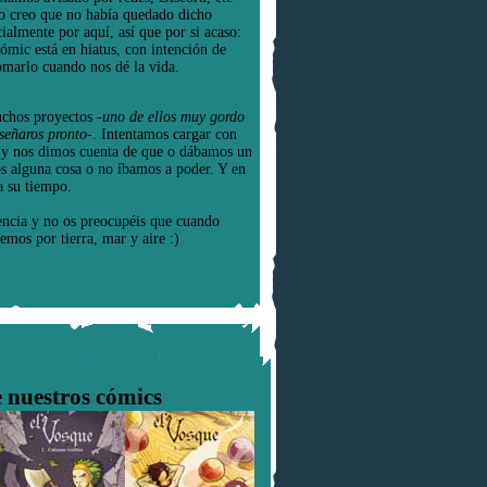
o creo que no había quedado dicho
cialmente por aquí, así que por si acaso:
cómic está en hiatus, con intención de
omarlo cuando nos dé la vida.
chos proyectos
-uno de ellos muy gordo
señaros pronto-
. Intentamos cargar con
e y nos dimos cuenta de que o dábamos un
os alguna cosa o no íbamos a poder. Y en
a su tiempo.
encia y no os preocupéis que cuando
emos por tierra, mar y aire :)
 nuestros cómics