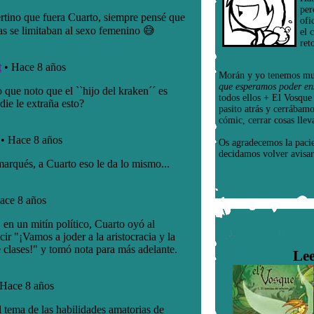
per
ofi
el 
ret
Morán y yo tenemos mu
que esperamos poder en
todos ellos + El Vosqu
pasito atrás y cerrábam
cómic, cerrar cosas llev
Os agradecemos la paci
decidamos volver avisar
Lee