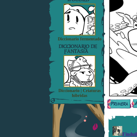
Diccionario fermentado
DICCIONARIO DE
FANTASÍA
Diccionario | Criaturas
híbridas