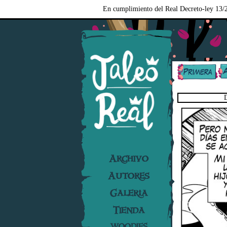
En cumplimiento del Real Decreto-ley 13/2
D
Archivo
Autores
Galería
Tienda
WOODIES