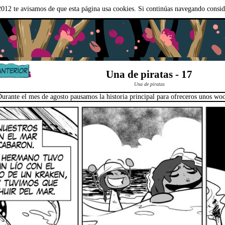
012 te avisamos de que esta página usa cookies. Si continúas navegando consi
Una de piratas - 17
Una de piratas
urante el mes de agosto pausamos la historia principal para ofreceros unos wood