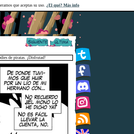
deramos que aceptas su uso.
¿El qué? Más info
ies de piratas. ¡Disfrutad!