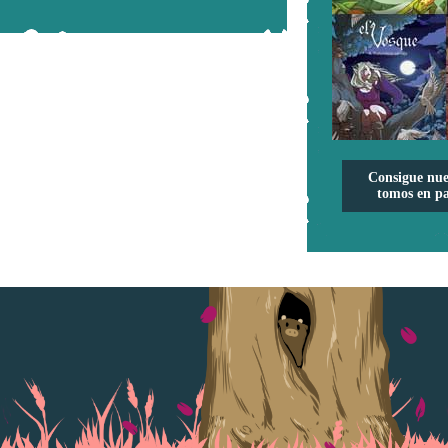
Consigue nue
tomos en pa