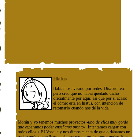
Hiatus
Habíamos avisado por redes, Discord, etc
pero creo que no había quedado dicho
oficialmente por aquí, así que por si acaso:
el cómic está en hiatus, con intención de
retomarlo cuando nos dé la vida.
Morán y yo tenemos muchos proyectos
-uno de ellos muy gordo
que esperamos poder enseñaros pronto-
. Intentamos cargar con
todos ellos + El Vosque y nos dimos cuenta de que o dábamos un
pasito atrás y cerrábamos alguna cosa o no íbamos a poder. Y en