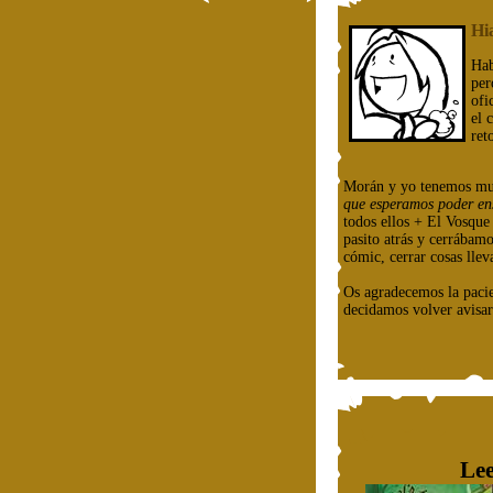
Hi
Hab
per
ofi
el 
ret
Morán y yo tenemos mu
que esperamos poder en
todos ellos + El Vosqu
pasito atrás y cerrábam
cómic, cerrar cosas llev
Os agradecemos la paci
decidamos volver avisar
Lee