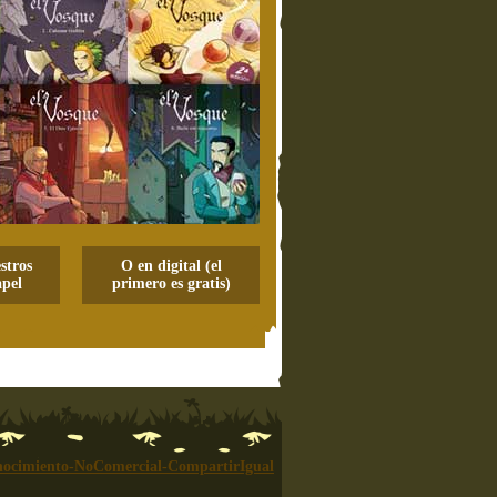
stros
O en digital (el
pel
primero es gratis)
ocimiento-NoComercial-CompartirIgual