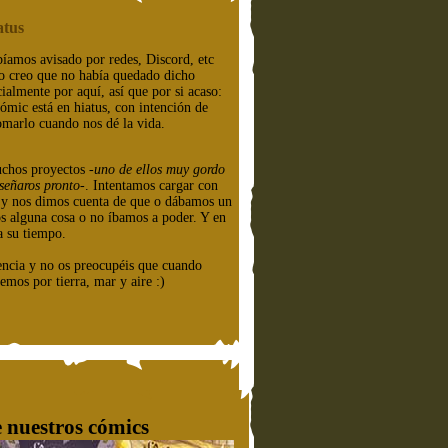
atus
íamos avisado por redes, Discord, etc
o creo que no había quedado dicho
cialmente por aquí, así que por si acaso:
cómic está en hiatus, con intención de
omarlo cuando nos dé la vida.
chos proyectos
-uno de ellos muy gordo
señaros pronto-
. Intentamos cargar con
e y nos dimos cuenta de que o dábamos un
os alguna cosa o no íbamos a poder. Y en
a su tiempo.
encia y no os preocupéis que cuando
emos por tierra, mar y aire :)
 nuestros cómics