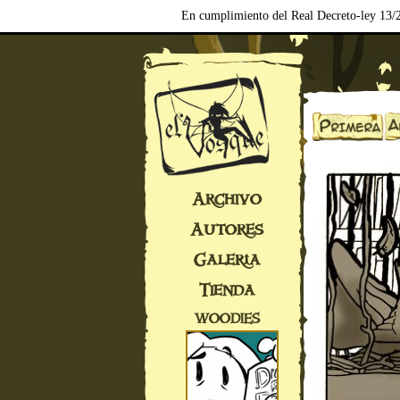
En cumplimiento del Real Decreto-ley 13/2
Archivo
Autores
Galería
Tienda
WOODIES