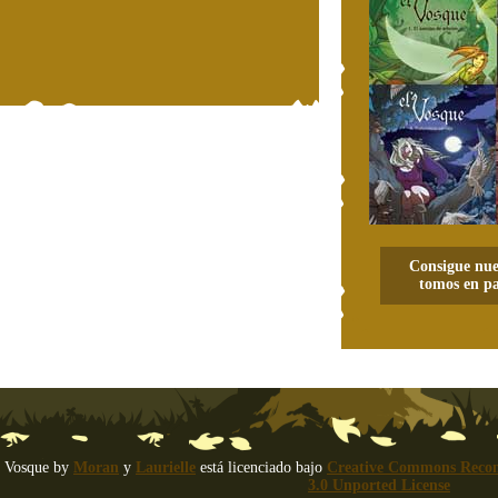
Consigue nue
tomos en pa
 Vosque
by
Moran
y
Laurielle
está licenciado bajo
Creative Commons Recon
3.0 Unported License