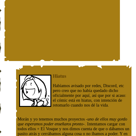
Hiatus
Habíamos avisado por redes, Discord, etc
pero creo que no había quedado dicho
oficialmente por aquí, así que por si acaso:
el cómic está en hiatus, con intención de
retomarlo cuando nos dé la vida.
Morán y yo tenemos muchos proyectos
-uno de ellos muy gordo
que esperamos poder enseñaros pronto-
. Intentamos cargar con
todos ellos + El Vosque y nos dimos cuenta de que o dábamos un
pasito atrás y cerrábamos alguna cosa o no íbamos a poder. Y en