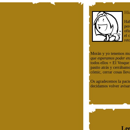
Hi
Hab
per
ofi
el 
ret
Morán y yo tenemos mu
que esperamos poder en
todos ellos + El Vosqu
pasito atrás y cerrábam
cómic, cerrar cosas llev
Os agradecemos la paci
decidamos volver avisar
Lee