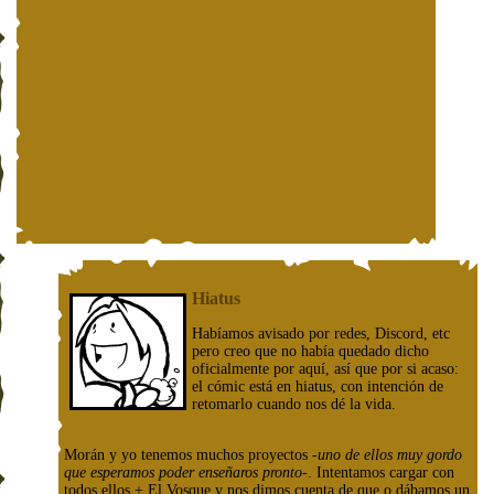
Hiatus
Habíamos avisado por redes, Discord, etc
pero creo que no había quedado dicho
oficialmente por aquí, así que por si acaso:
el cómic está en hiatus, con intención de
retomarlo cuando nos dé la vida.
Morán y yo tenemos muchos proyectos
-uno de ellos muy gordo
que esperamos poder enseñaros pronto-
. Intentamos cargar con
todos ellos + El Vosque y nos dimos cuenta de que o dábamos un