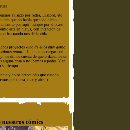
atus
íamos avisado por redes, Discord, etc
o creo que no había quedado dicho
cialmente por aquí, así que por si acaso:
cómic está en hiatus, con intención de
omarlo cuando nos dé la vida.
chos proyectos
-uno de ellos muy gordo
señaros pronto-
. Intentamos cargar con
e y nos dimos cuenta de que o dábamos un
os alguna cosa o no íbamos a poder. Y en
a su tiempo.
encia y no os preocupéis que cuando
emos por tierra, mar y aire :)
 nuestros cómics