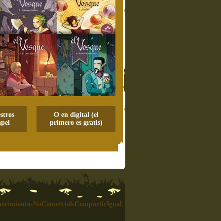
stros
O en digital (el
pel
primero es gratis)
ocimiento-NoComercial-CompartirIgual