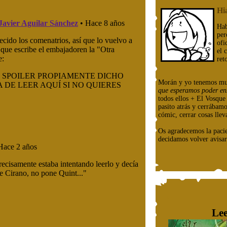
Hi
Hab
per
ofi
el 
ret
Morán y yo tenemos mu
que esperamos poder en
todos ellos + El Vosqu
pasito atrás y cerrábam
cómic, cerrar cosas llev
Os agradecemos la paci
decidamos volver avisar
Lee