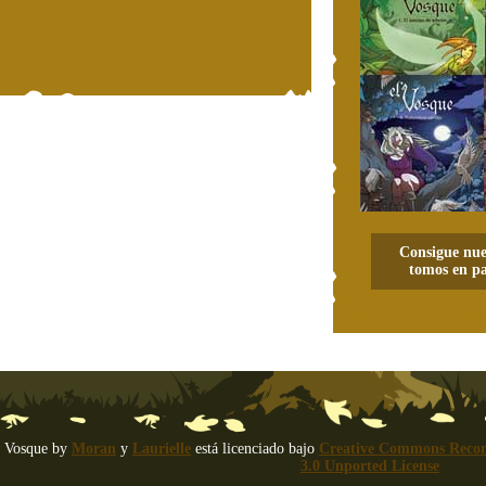
Consigue nue
tomos en pa
 Vosque
by
Moran
y
Laurielle
está licenciado bajo
Creative Commons Recon
3.0 Unported License