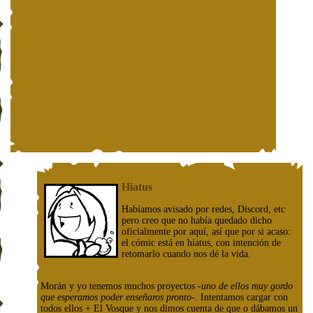
Hiatus
Habíamos avisado por redes, Discord, etc
pero creo que no había quedado dicho
oficialmente por aquí, así que por si acaso:
el cómic está en hiatus, con intención de
retomarlo cuando nos dé la vida.
Morán y yo tenemos muchos proyectos
-uno de ellos muy gordo
que esperamos poder enseñaros pronto-
. Intentamos cargar con
todos ellos + El Vosque y nos dimos cuenta de que o dábamos un