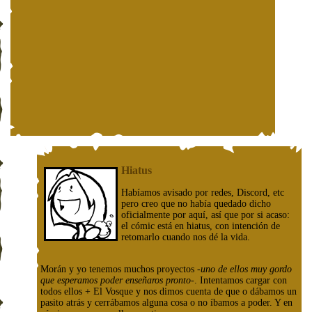
Hiatus
Habíamos avisado por redes, Discord, etc
pero creo que no había quedado dicho
oficialmente por aquí, así que por si acaso:
el cómic está en hiatus, con intención de
retomarlo cuando nos dé la vida.
Morán y yo tenemos muchos proyectos
-uno de ellos muy gordo
que esperamos poder enseñaros pronto-
. Intentamos cargar con
todos ellos + El Vosque y nos dimos cuenta de que o dábamos un
pasito atrás y cerrábamos alguna cosa o no íbamos a poder. Y en