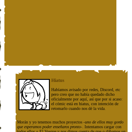
Hiatus
Habíamos avisado por redes, Discord, etc
pero creo que no había quedado dicho
oficialmente por aquí, así que por si acaso:
el cómic está en hiatus, con intención de
retomarlo cuando nos dé la vida.
Morán y yo tenemos muchos proyectos
-uno de ellos muy gordo
que esperamos poder enseñaros pronto-
. Intentamos cargar con
todos ellos + El Vosque y nos dimos cuenta de que o dábamos un