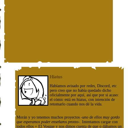
Hiatus
Habíamos avisado por redes, Discord, etc
pero creo que no había quedado dicho
oficialmente por aquí, así que por si acaso:
el cómic está en hiatus, con intención de
retomarlo cuando nos dé la vida.
Morán y yo tenemos muchos proyectos
-uno de ellos muy gordo
que esperamos poder enseñaros pronto-
. Intentamos cargar con
todos ellos + El Vosque y nos dimos cuenta de que o dábamos un