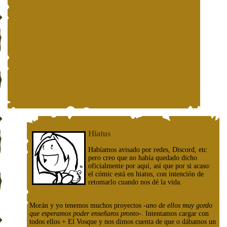
Hiatus
Habíamos avisado por redes, Discord, etc
pero creo que no había quedado dicho
oficialmente por aquí, así que por si acaso:
el cómic está en hiatus, con intención de
retomarlo cuando nos dé la vida.
Morán y yo tenemos muchos proyectos
-uno de ellos muy gordo
que esperamos poder enseñaros pronto-
. Intentamos cargar con
todos ellos + El Vosque y nos dimos cuenta de que o dábamos un