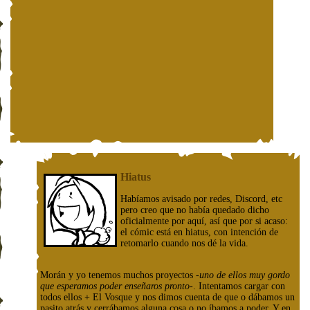
Hiatus
Habíamos avisado por redes, Discord, etc
pero creo que no había quedado dicho
oficialmente por aquí, así que por si acaso:
el cómic está en hiatus, con intención de
retomarlo cuando nos dé la vida.
Morán y yo tenemos muchos proyectos
-uno de ellos muy gordo
que esperamos poder enseñaros pronto-
. Intentamos cargar con
todos ellos + El Vosque y nos dimos cuenta de que o dábamos un
pasito atrás y cerrábamos alguna cosa o no íbamos a poder. Y en