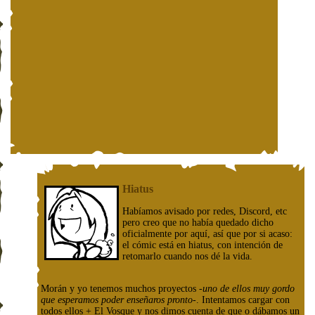
Hiatus
Habíamos avisado por redes, Discord, etc
pero creo que no había quedado dicho
oficialmente por aquí, así que por si acaso:
el cómic está en hiatus, con intención de
retomarlo cuando nos dé la vida.
Morán y yo tenemos muchos proyectos
-uno de ellos muy gordo
que esperamos poder enseñaros pronto-
. Intentamos cargar con
todos ellos + El Vosque y nos dimos cuenta de que o dábamos un