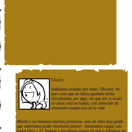
Hiatus
Habíamos avisado por redes, Discord, etc
pero creo que no había quedado dicho
oficialmente por aquí, así que por si acaso:
el cómic está en hiatus, con intención de
retomarlo cuando nos dé la vida.
Morán y yo tenemos muchos proyectos
-uno de ellos muy gordo
que esperamos poder enseñaros pronto-
. Intentamos cargar con
todos ellos + El Vosque y nos dimos cuenta de que o dábamos un