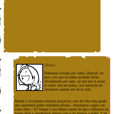
Hiatus
Habíamos avisado por redes, Discord, etc
pero creo que no había quedado dicho
oficialmente por aquí, así que por si acaso:
el cómic está en hiatus, con intención de
retomarlo cuando nos dé la vida.
Morán y yo tenemos muchos proyectos
-uno de ellos muy gordo
que esperamos poder enseñaros pronto-
. Intentamos cargar con
todos ellos + El Vosque y nos dimos cuenta de que o dábamos un
pasito atrás y cerrábamos alguna cosa o no íbamos a poder. Y en