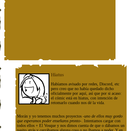
Hiatus
Habíamos avisado por redes, Discord, etc
pero creo que no había quedado dicho
oficialmente por aquí, así que por si acaso:
el cómic está en hiatus, con intención de
retomarlo cuando nos dé la vida.
Morán y yo tenemos muchos proyectos
-uno de ellos muy gordo
que esperamos poder enseñaros pronto-
. Intentamos cargar con
todos ellos + El Vosque y nos dimos cuenta de que o dábamos un
pasito atrás y cerrábamos alguna cosa o no íbamos a poder. Y en