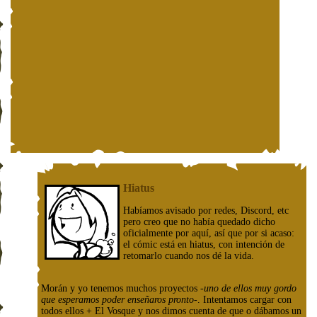
Hiatus
Habíamos avisado por redes, Discord, etc
pero creo que no había quedado dicho
oficialmente por aquí, así que por si acaso:
el cómic está en hiatus, con intención de
retomarlo cuando nos dé la vida.
Morán y yo tenemos muchos proyectos
-uno de ellos muy gordo
que esperamos poder enseñaros pronto-
. Intentamos cargar con
todos ellos + El Vosque y nos dimos cuenta de que o dábamos un