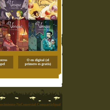
stros
O en digital (el
pel
primero es gratis)
ocimiento-NoComercial-CompartirIgual