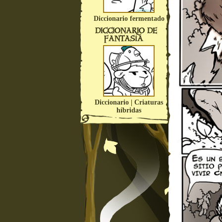
Diccionario fermentado
DICCIONARIO DE
FANTASÍA
Diccionario | Criaturas
híbridas