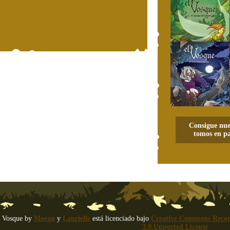
Consigue nue
tomos en pa
 Vosque
by
Moran
y
Laurielle
está licenciado bajo
Creative Commons Recon
3.0 Unported License