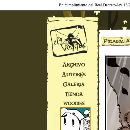
En cumplimiento del Real Decreto-ley 13/2
Archivo
Autores
Galería
Tienda
WOODIES