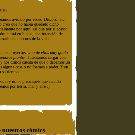
atus
íamos avisado por redes, Discord, etc
o creo que no había quedado dicho
cialmente por aquí, así que por si acaso:
cómic está en hiatus, con intención de
omarlo cuando nos dé la vida.
chos proyectos
-uno de ellos muy gordo
señaros pronto-
. Intentamos cargar con
e y nos dimos cuenta de que o dábamos un
os alguna cosa o no íbamos a poder. Y en
a su tiempo.
encia y no os preocupéis que cuando
emos por tierra, mar y aire :)
 nuestros cómics