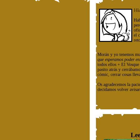
Hi
Hab
per
ofi
el 
ret
Morán y yo tenemos mu
que esperamos poder en
todos ellos + El Vosqu
pasito atrás y cerrábam
cómic, cerrar cosas llev
Os agradecemos la paci
decidamos volver avisar
Lee