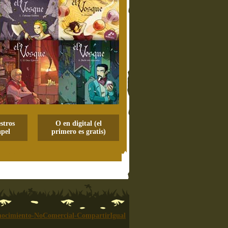
stros
O en digital (el
pel
primero es gratis)
ocimiento-NoComercial-CompartirIgual