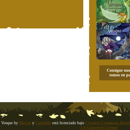
Consigue nue
tomos en pa
 Vosque
by
Moran
y
Laurielle
está licenciado bajo
Creative Commons Recon
3.0 Unported License