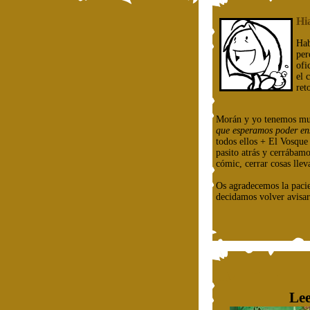
Hi
Hab
per
ofi
el 
ret
Morán y yo tenemos mu
que esperamos poder en
todos ellos + El Vosqu
pasito atrás y cerrábam
cómic, cerrar cosas llev
Os agradecemos la paci
decidamos volver avisar
Lee