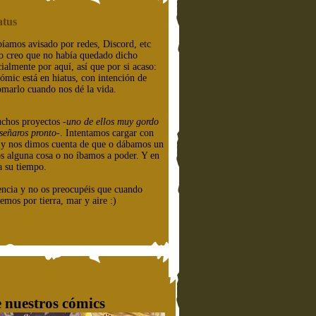
atus
íamos avisado por redes, Discord, etc
o creo que no había quedado dicho
cialmente por aquí, así que por si acaso:
cómic está en hiatus, con intención de
omarlo cuando nos dé la vida.
chos proyectos
-uno de ellos muy gordo
señaros pronto-
. Intentamos cargar con
e y nos dimos cuenta de que o dábamos un
os alguna cosa o no íbamos a poder. Y en
a su tiempo.
encia y no os preocupéis que cuando
emos por tierra, mar y aire :)
 nuestros cómics