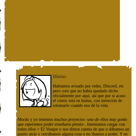
Hiatus
Habíamos avisado por redes, Discord, etc
pero creo que no había quedado dicho
oficialmente por aquí, así que por si acaso:
el cómic está en hiatus, con intención de
retomarlo cuando nos dé la vida.
Morán y yo tenemos muchos proyectos
-uno de ellos muy gordo
que esperamos poder enseñaros pronto-
. Intentamos cargar con
todos ellos + El Vosque y nos dimos cuenta de que o dábamos un
pasito atrás y cerrábamos alguna cosa o no íbamos a poder. Y en