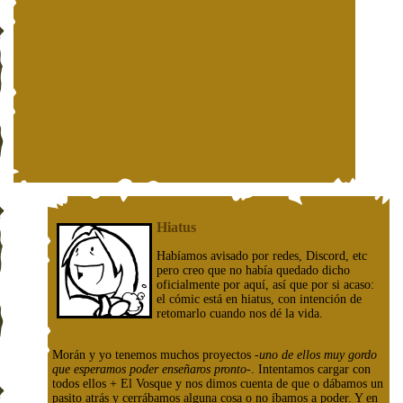
Hiatus
Habíamos avisado por redes, Discord, etc
pero creo que no había quedado dicho
oficialmente por aquí, así que por si acaso:
el cómic está en hiatus, con intención de
retomarlo cuando nos dé la vida.
Morán y yo tenemos muchos proyectos
-uno de ellos muy gordo
que esperamos poder enseñaros pronto-
. Intentamos cargar con
todos ellos + El Vosque y nos dimos cuenta de que o dábamos un
pasito atrás y cerrábamos alguna cosa o no íbamos a poder. Y en