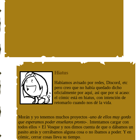
Hiatus
Habíamos avisado por redes, Discord, etc
pero creo que no había quedado dicho
oficialmente por aquí, así que por si acaso:
el cómic está en hiatus, con intención de
retomarlo cuando nos dé la vida.
Morán y yo tenemos muchos proyectos
-uno de ellos muy gordo
que esperamos poder enseñaros pronto-
. Intentamos cargar con
todos ellos + El Vosque y nos dimos cuenta de que o dábamos un
pasito atrás y cerrábamos alguna cosa o no íbamos a poder. Y en
cómic, cerrar cosas lleva su tiempo.