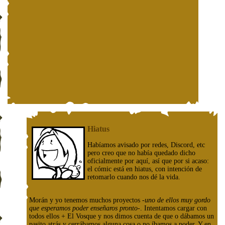
Hiatus
Habíamos avisado por redes, Discord, etc
pero creo que no había quedado dicho
oficialmente por aquí, así que por si acaso:
el cómic está en hiatus, con intención de
retomarlo cuando nos dé la vida.
Morán y yo tenemos muchos proyectos
-uno de ellos muy gordo
que esperamos poder enseñaros pronto-
. Intentamos cargar con
todos ellos + El Vosque y nos dimos cuenta de que o dábamos un
pasito atrás y cerrábamos alguna cosa o no íbamos a poder. Y en