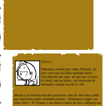
Hiatus
Habíamos avisado por redes, Discord, etc
pero creo que no había quedado dicho
oficialmente por aquí, así que por si acaso:
el cómic está en hiatus, con intención de
retomarlo cuando nos dé la vida.
Morán y yo tenemos muchos proyectos
-uno de ellos muy gordo
que esperamos poder enseñaros pronto-
. Intentamos cargar con
todos ellos + El Vosque y nos dimos cuenta de que o dábamos un