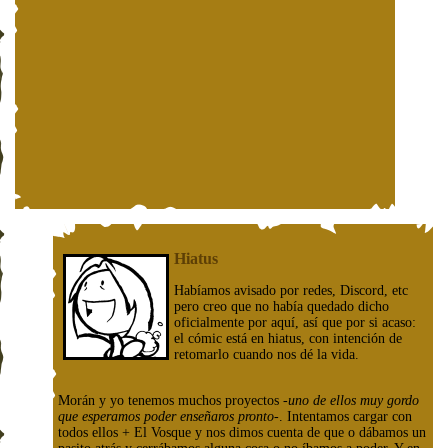
Hiatus
Habíamos avisado por redes, Discord, etc
pero creo que no había quedado dicho
oficialmente por aquí, así que por si acaso:
el cómic está en hiatus, con intención de
retomarlo cuando nos dé la vida.
Morán y yo tenemos muchos proyectos
-uno de ellos muy gordo
que esperamos poder enseñaros pronto-
. Intentamos cargar con
todos ellos + El Vosque y nos dimos cuenta de que o dábamos un