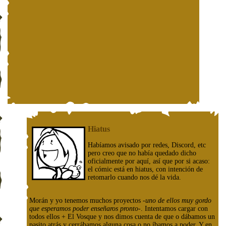
Hiatus
Habíamos avisado por redes, Discord, etc
pero creo que no había quedado dicho
oficialmente por aquí, así que por si acaso:
el cómic está en hiatus, con intención de
retomarlo cuando nos dé la vida.
Morán y yo tenemos muchos proyectos
-uno de ellos muy gordo
que esperamos poder enseñaros pronto-
. Intentamos cargar con
todos ellos + El Vosque y nos dimos cuenta de que o dábamos un
pasito atrás y cerrábamos alguna cosa o no íbamos a poder. Y en