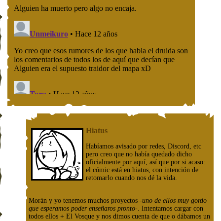
Hiatus
Habíamos avisado por redes, Discord, etc
pero creo que no había quedado dicho
oficialmente por aquí, así que por si acaso:
el cómic está en hiatus, con intención de
retomarlo cuando nos dé la vida.
Morán y yo tenemos muchos proyectos
-uno de ellos muy gordo
que esperamos poder enseñaros pronto-
. Intentamos cargar con
todos ellos + El Vosque y nos dimos cuenta de que o dábamos un