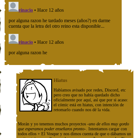
Hiatus
Habíamos avisado por redes, Discord, etc
pero creo que no había quedado dicho
oficialmente por aquí, así que por si acaso:
el cómic está en hiatus, con intención de
retomarlo cuando nos dé la vida.
Morán y yo tenemos muchos proyectos
-uno de ellos muy gordo
que esperamos poder enseñaros pronto-
. Intentamos cargar con
todos ellos + El Vosque y nos dimos cuenta de que o dábamos un