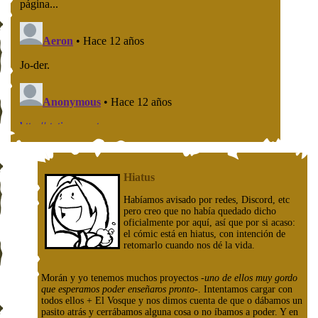
Hiatus
Habíamos avisado por redes, Discord, etc
pero creo que no había quedado dicho
oficialmente por aquí, así que por si acaso:
el cómic está en hiatus, con intención de
retomarlo cuando nos dé la vida.
Morán y yo tenemos muchos proyectos
-uno de ellos muy gordo
que esperamos poder enseñaros pronto-
. Intentamos cargar con
todos ellos + El Vosque y nos dimos cuenta de que o dábamos un
pasito atrás y cerrábamos alguna cosa o no íbamos a poder. Y en