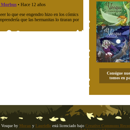
Consigue nue
tomos en pa
 Vosque
by
Moran
y
Laurielle
está licenciado bajo
Creative Commons Recon