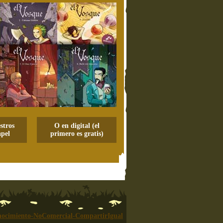
stros
O en digital (el
pel
primero es gratis)
ocimiento-NoComercial-CompartirIgual