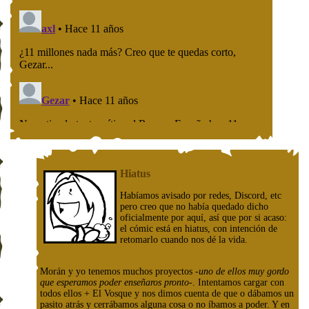
Hiatus
Habíamos avisado por redes, Discord, etc
pero creo que no había quedado dicho
oficialmente por aquí, así que por si acaso:
el cómic está en hiatus, con intención de
retomarlo cuando nos dé la vida.
Morán y yo tenemos muchos proyectos
-uno de ellos muy gordo
que esperamos poder enseñaros pronto-
. Intentamos cargar con
todos ellos + El Vosque y nos dimos cuenta de que o dábamos un
pasito atrás y cerrábamos alguna cosa o no íbamos a poder. Y en